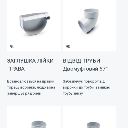
90
90
ЗАГЛУШКА ЛІЙКИ
ВІДВІД ТРУБИ
ПРАВА
Двомуфтовий 67°
Встановлюється на правий
Забезпечує поворот від
торець воронки, якщо вона
воронки до труби, замикає
завершує ряд ринв
трубу знизу