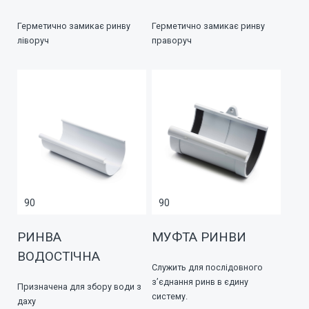
Герметично замикає ринву
Герметично замикає ринву
ліворуч
праворуч
90
90
РИНВА
МУФТА РИНВИ
ВОДОСТІЧНА
Служить для послідовного
з’єднання ринв в єдину
Призначена для збору води з
систему.
даху