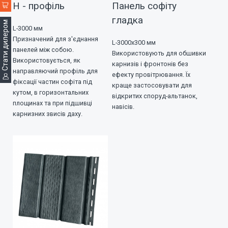
Н - профіль
Панель софіту
гладка
Cтати дилером
L-3000 мм
Призначений для з'єднання
L-3000х300 мм
панелей між собою.
Використовують для обшивки
Використовується, як
карнизів і фронтонів без
направляючий профіль для
ефекту провітрювання. Їх
фіксації частин софіта під
краще застосовувати для
кутом, в горизонтальних
відкритих споруд-альтанок,
площинах та при підшивці
навісів.
карнизних звисів даху.