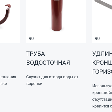
90
90
ТРУБА
УДЛИ
ВОДОСТОЧНАЯ
КРОНШ
ГОРИ
репления
Служит для отвода воды от
оске
воронки
Используе
кронштей
отсутстви
крепится 