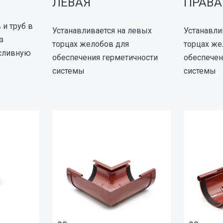
ЛЕВАЯ
ПРАВА
и труб в
Устанавливается на левых
Устанавли
з
торцах желобов для
торцах же
осливную
обеспечения герметичности
обеспечен
системы
системы