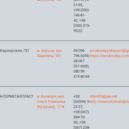
31-63,
+38 (050)
746-81-
42, +38
(050) 313-
95-22
Єврокровля, ПП
м. Херсон, вул.
38 096
evrokrovlya.kherson@g
Ладичука, 161
796 6059;
https://evrokrovlya.com
38 067
551 6600,
380 99
474 80 84
ІНТЕРМЕТАЛПЛАСТ
м. Бровари, вул.
+38
inter004@ukr.net
Олега Оникієнка
(04594) 5-
http://www.intermetalp
(Кутузова), 77 А
23-57,
+38 (067)
384-70-
60, +38
(067) 238-