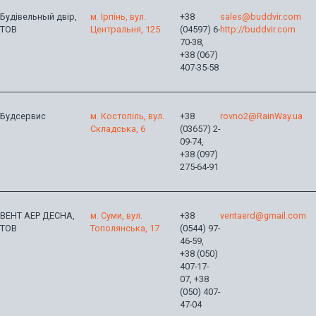
Будівельный двір,
м. Ірпінь, вул.
+38
sales@buddvir.com
ТОВ
Центральня, 125
(04597) 6-
http://buddvir.com
70-38,
+38 (067)
407-35-58
Будсервис
м. Костопіль, вул.
+38
rovno2@RainWay.ua
Складська, 6
(03657) 2-
09-74,
+38 (097)
275-64-91
ВЕНТ АЕР ДЕСНА,
м. Суми, вул.
+38
ventaerd@gmail.com
ТОВ
Тополянська, 17
(0544) 97-
46-59,
+38 (050)
407-17-
07, +38
(050) 407-
47-04