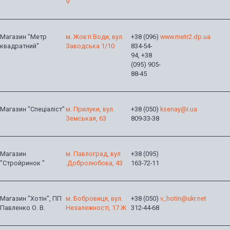
9
Магазин "Метр
м. Жовті Води, вул.
+38 (096)
www.metr2.dp.ua
квадратний"
Заводська 1/10
834-54-
94, +38
(095) 905-
88-45
Магазин "Спеціаліст"
м. Прилуки, вул.
+38 (050)
ksenay@i.ua
Земськая, 63
809-33-38
Магазин
м. Павлоград, вул
+38 (095)
"Стройринок "
.Добролюбова, 43
163-72-11
Магазин "Хотін", ПП
м. Бобровиця, вул.
+38 (050)
v_hotin@ukr.net
Павленко О. В.
Незалежності, 17 Ж
312-44-68