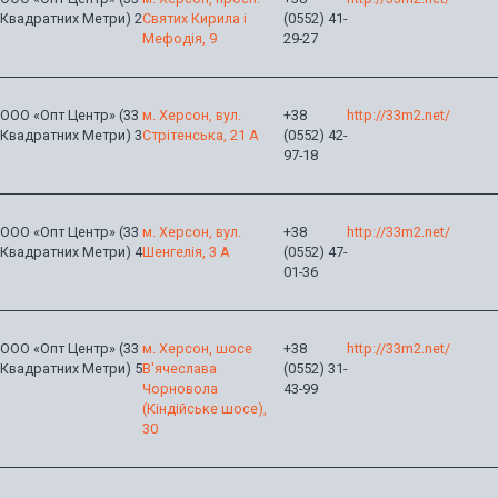
Квадратних Метри) 2
Святих Кирила і
(0552) 41-
Мефодія, 9
29-27
ООО «Опт Центр» (33
м. Херсон, вул.
+38
http://33m2.net/
Квадратних Метри) 3
Стрітенська, 21 А
(0552) 42-
97-18
ООО «Опт Центр» (33
м. Херсон, вул.
+38
http://33m2.net/
Квадратних Метри) 4
Шенгелія, 3 А
(0552) 47-
01-36
ООО «Опт Центр» (33
м. Херсон, шосе
+38
http://33m2.net/
Квадратних Метри) 5
В'ячеслава
(0552) 31-
Чорновола
43-99
(Кіндійське шосе),
30