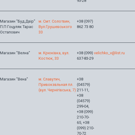
93-28
Магазин "Буд.Двір"
м. Смт. Солотвин,
+38 (097)
П.П Гоцуляк Тарас
Вул.Грушевського
862 73 80
Остапович
33
Магазин "Велна"
м. Крюківка, вул.
+38 (099)
velichko_v@list.ru
Костюк, 33
637-83-29
Магазин "Вена"
м. Славутич,
+38
Привокзвльная пл.
(04579)
(вул. Чернігівська, 7)
211-11,
+38
(04579)
299-04,
+38 (099)
210-70-
65, +38
(099) 210-
70-72