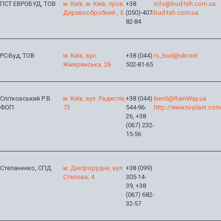
ПСТ ЕВРОБУД, ТОВ
м. Київ, м. Київ, пров.
+38
info@bud-teh.com.ua
Деревообробний , 5
(050)-407-
bud-teh.com.ua
82-84
РС-Буд, ТОВ
м. Київ, вул.
+38 (044)
rs_bud@ukr.net
Жмеринська, 26
502-81-65
Спітковський Р.В.
м. Київ, вул. Радистів,
+38 (044)
kiev6@RainWay.ua
ФОП
73
544-96-
http://www.ru-plast.com
26, +38
(067) 232-
15-56
Степаненко, СПД
м. Дніпрорудне, вул.
+38 (099)
Степова, 4
305-14-
39, +38
(067) 682-
32-57