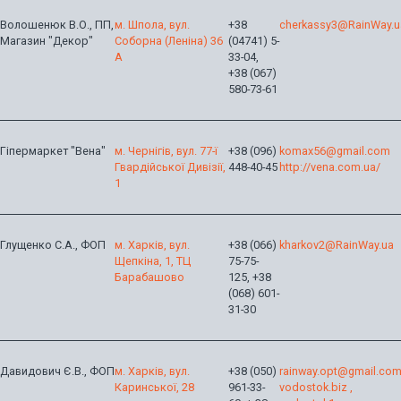
Волошенюк В.О., ПП,
м. Шпола, вул.
+38
cherkassy3@RainWay.u
Магазин "Декор"
Соборна (Леніна) 36
(04741) 5-
А
33-04,
+38 (067)
580-73-61
Гіпермаркет "Вена"
м. Чернігів, вул. 77-ї
+38 (096)
komax56@gmail.com
Гвардійської Дивізії,
448-40-45
http://vena.com.ua/
1
Глущенко С.А., ФОП
м. Харків, вул.
+38 (066)
kharkov2@RainWay.ua
Щепкіна, 1, ТЦ
75-75-
Барабашово
125, +38
(068) 601-
31-30
Давидович Є.В., ФОП
м. Харків, вул.
+38 (050)
rainway.opt@gmail.co
Каринської, 28
961-33-
vodostok.biz ,