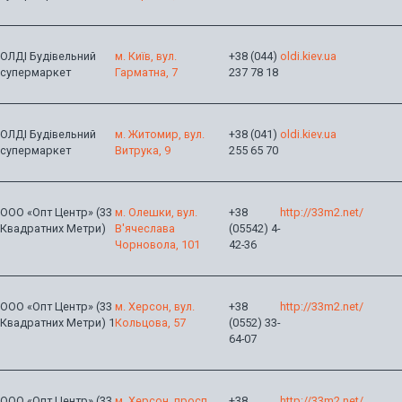
ОЛДІ Будівельний
м. Київ, вул.
+38 (044)
oldi.kiev.ua
супермаркет
Гарматна, 7
237 78 18
ОЛДІ Будівельний
м. Житомир, вул.
+38 (041)
oldi.kiev.ua
супермаркет
Витрука, 9
255 65 70
ООО «Опт Центр» (33
м. Олешки, вул.
+38
http://33m2.net/
Квадратних Метри)
В'ячеслава
(05542) 4-
Чорновола, 101
42-36
ООО «Опт Центр» (33
м. Херсон, вул.
+38
http://33m2.net/
Квадратних Метри) 1
Кольцова, 57
(0552) 33-
64-07
ООО «Опт Центр» (33
м. Херсон, просп.
+38
http://33m2.net/