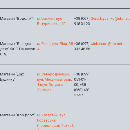
Магазин "Водолій"
м. Бахмач, вул.
+38 (067)
Gena.kiyashko@ukr.net
Батуринська, 40
918-31-23
Магазин "Все для
м. Рівне, вул. Біла, 35
+38 (097)
winkhaus1@ukr.net
даху" ФОП Панасюк
А
332-48-58
О.А.
Магазин "Дах
м. Северодонецьк,
+38 (099)
Будинку"
вул. Механизаторів,
051-01-
1 (вул. Богдана
00, +38
Ліщини)
(068) 483-
57-57
Магазин "Комфорт"
м. Кагарлик, вул.
Росавська
(Червоноармійська),