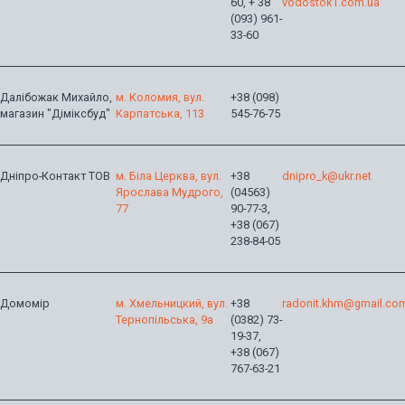
60, + 38
vodostok1.com.ua
(093) 961-
33-60
Далібожак Михайло,
м. Коломия, вул.
+38 (098)
магазин "Діміксбуд"
Карпатська, 113
545-76-75
Дніпро-Контакт ТОВ
м. Біла Церква, вул.
+38
dnipro_k@ukr.net
Ярослава Мудрого,
(04563)
77
90-77-3,
+38 (067)
238-84-05
Домомір
м. Хмельницкий, вул.
+38
radonit.khm@gmail.co
Тернопільська, 9а
(0382) 73-
19-37,
+38 (067)
767-63-21