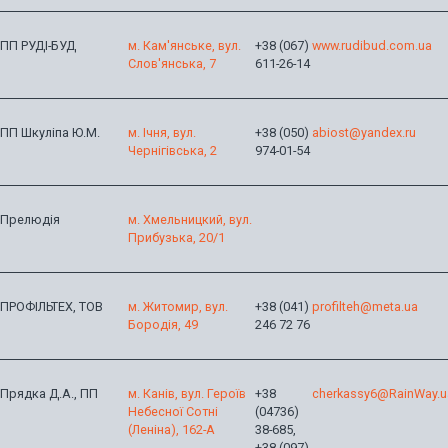
ПП РУДІ-БУД
м. Кам'янське, вул.
+38 (067)
www.rudibud.com.ua
Слов'янська, 7
611-26-14
ПП Шкуліпа Ю.М.
м. Ічня, вул.
+38 (050)
abiost@yandex.ru
Чернігівська, 2
974-01-54
Прелюдія
м. Хмельницкий, вул.
Прибузька, 20/1
ПРОФІЛЬТЕХ, ТОВ
м. Житомир, вул.
+38 (041)
profilteh@meta.ua
Бородія, 49
246 72 76
Прядка Д.А., ПП
м. Канів, вул. Героїв
+38
cherkassy6@RainWay.u
Небесної Сотні
(04736)
(Леніна), 162-А
38-685,
+38 (097)