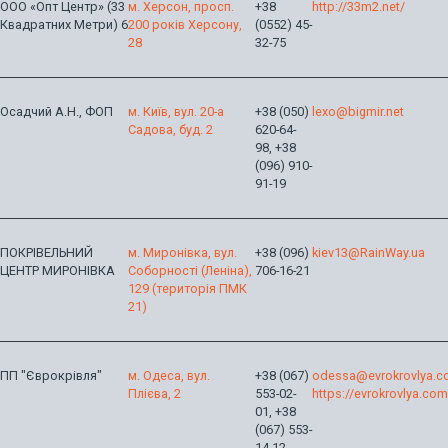
ООО «Опт Центр» (33
м. Херсон, просп.
+38
http://33m2.net/
Квадратних Метри) 6
200 років Херсону,
(0552) 45-
28
32-75
Осадчий А.Н., ФОП
м. Київ, вул. 20-а
+38 (050)
lexo@bigmir.net
Садова, буд. 2
620-64-
98, +38
(096) 910-
91-19
ПОКРІВЕЛЬНИЙ
м. Миронівка, вул.
+38 (096)
kiev13@RainWay.ua
ЦЕНТР МИРОНІВКА
Соборності (Леніна),
706-16-21
129 (територія ПМК
21)
ПП "Єврокрівля"
м. Одеса, вул.
+38 (067)
odessa@evrokrovlya.c
Плієва, 2
553-02-
https://evrokrovlya.com
01, +38
(067) 553-
14-12