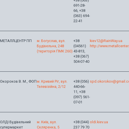
+38 (063)
691-28-
66, +38
(063) 694-
22-41
МЕТАЛЛЦЕНТР ПП
м. Богуслав, вул.
+38
kiev12@RainWay.ua
Будівельна, 248
(04561)
http://www.metallcente
(територія ПМК 260)
43-813,
+38 (067)
504-07-40
Окороков В. М., ФОП
м. Кривий Ріг, вул.
+38 (056)
spd.okorokov@gmail.
Телевізійна, 2/12
440-66-
11, +38
(097) 561-
07-01
ОЛДІ Будівельний
м. Київ, вул.
+38 (044)
oldi.kiev.ua
супермаркет
Скляренка, 5
237 79 70