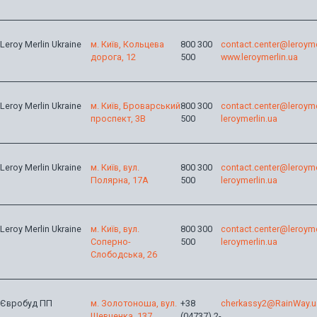
Leroy Merlin Ukraine
м. Київ, Кольцева
800 300
contact.center@leroyme
дорога, 12
500
www.leroymerlin.ua
Leroy Merlin Ukraine
м. Київ, Броварський
800 300
contact.center@leroyme
проспект, 3В
500
leroymerlin.ua
Leroy Merlin Ukraine
м. Київ, вул.
800 300
contact.center@leroyme
Полярна, 17А
500
leroymerlin.ua
Leroy Merlin Ukraine
м. Київ, вул.
800 300
contact.center@leroyme
Соперно-
500
leroymerlin.ua
Слободська, 26
Євробуд ПП
м. Золотоноша, вул.
+38
cherkassy2@RainWay.u
Шевченка, 137
(04737) 2-