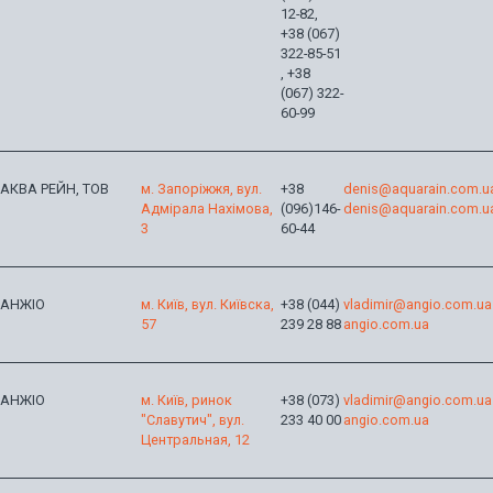
12-82,
+38 (067)
322-85-51
, +38
(067) 322-
60-99
АКВА РЕЙН, ТОВ
м. Запоріжжя, вул.
+38
denis@aquarain.com.u
Адмірала Нахімова,
(096)146-
denis@aquarain.com.u
3
60-44
АНЖІО
м. Київ, вул. Київска,
+38 (044)
vladimir@angio.com.ua
57
239 28 88
angio.com.ua
АНЖІО
м. Київ, ринок
+38 (073)
vladimir@angio.com.ua
"Славутич", вул.
233 40 00
angio.com.ua
Центральная, 12