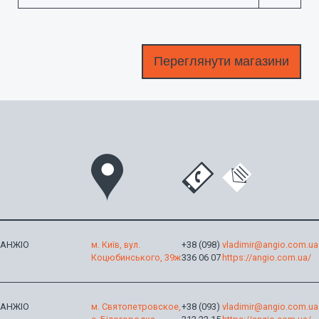
АНЖІО
м. Київ, вул.
+38 (098)
vladimir@angio.com.ua
Коцюбинського, 39ж
336 06 07
https://angio.com.ua/
АНЖІО
м. Святопетровское,
+38 (093)
vladimir@angio.com.ua