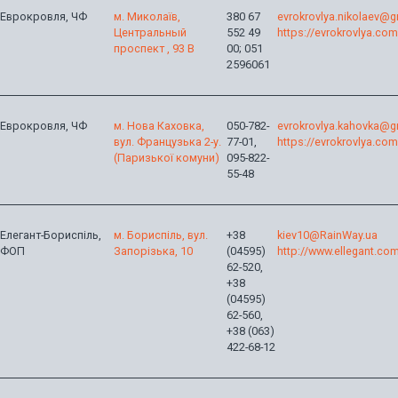
Еврокровля, ЧФ
м. Миколаїв,
380 67
evrokrovlya.nikolaev@
Центральный
552 49
https://evrokrovlya.com
проспект , 93 В
00; 051
2596061
Еврокровля, ЧФ
м. Нова Каховка,
050-782-
evrokrovlya.kahovka@g
вул. Французька 2-у.
77-01,
https://evrokrovlya.com
(Паризької комуни)
095-822-
55-48
Елегант-Бориспіль,
м. Бориспіль, вул.
+38
kiev10@RainWay.ua
ФОП
Запорізька, 10
(04595)
http://www.ellegant.co
62-520,
+38
(04595)
62-560,
+38 (063)
422-68-12