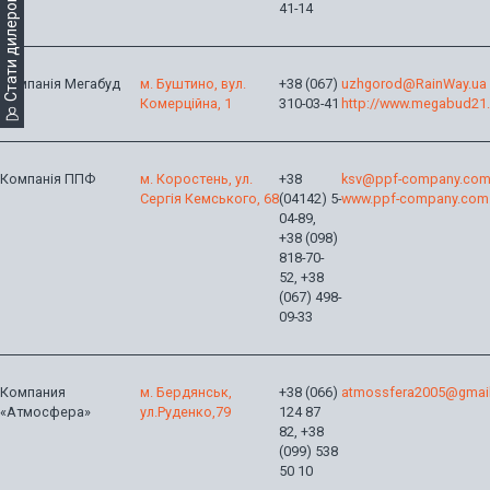
Cтати дилером
41-14
Компанія Мегабуд
м. Буштино, вул.
+38 (067)
uzhgorod@RainWay.ua
XXI
Комерційна, 1
310-03-41
http://www.megabud21
Компанія ППФ
м. Коростень, ул.
+38
ksv@ppf-company.com
Сергія Кемського, 68
(04142) 5-
www.ppf-company.com
04-89,
+38 (098)
818-70-
52, +38
(067) 498-
09-33
Компания
м. Бердянськ,
+38 (066)
atmossfera2005@gmai
«Атмосфера»
ул.Руденко,79
124 87
82, +38
(099) 538
50 10