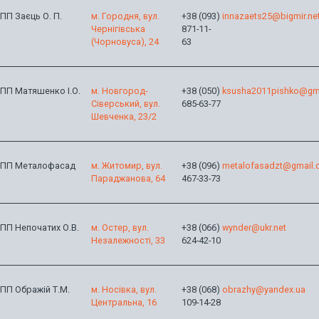
ПП Заєць О. П.
м. Городня, вул.
+38 (093)
innazaets25@bigmir.ne
Чернігівська
871-11-
(Чорновуса), 24
63
ПП Матяшенко І.О.
м. Новгород-
+38 (050)
ksusha2011pishko@gm
Сіверський, вул.
685-63-77
Шевченка, 23/2
ПП Металофасад
м. Житомир, вул.
+38 (096)
metalofasadzt@gmail
Параджанова, 64
467-33-73
ПП Непочатих О.В.
м. Остер, вул.
+38 (066)
wynder@ukr.net
Незалежності, 33
624-42-10
ПП Ображій Т.М.
м. Носівка, вул.
+38 (068)
obrazhy@yandex.ua
Центральна, 16
109-14-28