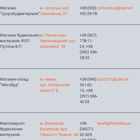
Магазин
м. Сновськ, вул.
+38 (050)
schorsbud@ukr.net
"ЩорсБудматеріали"
Залізнична, 37
952-29-78
Магазин будівельних
м. Переяслав-
+38 (067)
матеріалів ФОП
Хмельницький, вул.
778-11-
Путілов В.П.
Шевченка, 18
24, +38
(093) 946-
28-55
Магазин-склад
м. Ніжин,
+38 (096)
bps2010@ukr.net
"Мегабуд"
вул. Носівський
921-62-
Шлях 21 Б
13, +38
(097) 066-
43-33
Максімаркет
м. Васильків,
+38
kiev8@RainWay.ua
будівельних
Васильків, вул.
(04571)
матеріалів
Першого Травня, 6А
62-529,