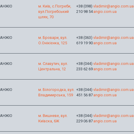
АНЖІО
м. Київ, с.Погреби,
+38 (098)
vladimir@angio.com.ua
вул.Погребський
210 98 54
angio.com.ua
шлях, 70
АНЖІО
м. Бровари, вул.
+38 (063)
vladimir@angio.com.ua
О.Онікієнка, 125
619 19 90
angio.com.ua
АНЖІО
м. Славутич, вул.
+38 (044)
vladimir@angio.com.ua
Центральна, 12
233 62 69
angio.com.ua
АНЖІО
м. Білогородка, вул.
+38 (044)
vladimir@angio.com.ua
Владимирська, 159
451 56 87
angio.com.ua
АНЖІО
м. Вишневе, вул.
+38 (044)
vladimir@angio.com.ua
Київска, 6Ж
229 06 87
angio.com.ua