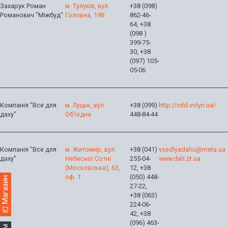
Захарук Роман
м. Тулуків, вул.
+38 (098)
Романович "Міжбуд"
Головна, 19В
862-46-
64, +38
(098 )
399-75-
30, +38
(097) 105-
05-06
Компанія "Все для
м. Луцьк, вул.
+38 (099)
http://vdd.volyn.ua/
даху"
Об'їздна
448-84-44
Компанія "Все для
м. Житомир, вул.
+38 (041)
vsedlyadahu@meta.ua
даху"
Небесної Сотні
255-04-
www.dah.zt.ua
(Московська), 63,
12, +38
оф. 1
(050) 448-
Магазин
27-22,
+38 (063)
224-06-
42, +38
(096) 463-