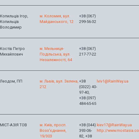
Копильців Ігор,
м. Коломия, вул.
+38 (067)
Копильців
Майданського, 12
299-56-32
Володимир
Костів Петро
м. Мельниця-
+38 (067)
Михайлович
Подільська, вул.
217-77-22
Незалежності, 64
Леодом, ПП
м. Львів, вул. Зелена,
+38
lviv1@RainWay.ua
212
(0322) 40-
97-40,
+38 (097)
484-65-65
МІСТ-АЗІЯ ТОВ
м. Київ, просп.
+38 (044)
kiev17@RainWay.ua
Возз'єднання,
393-06-
http://www.mostasia.c
19/303
82, +38