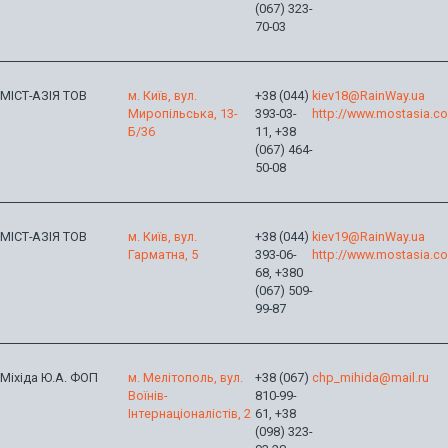
(067) 323-
70-03
МІСТ-АЗІЯ ТОВ
м. Київ, вул.
+38 (044)
kiev18@RainWay.ua
Миропільська, 13-
393-03-
http://www.mostasia.c
Б/36
11, +38
(067) 464-
50-08
МІСТ-АЗІЯ ТОВ
м. Київ, вул.
+38 (044)
kiev19@RainWay.ua
Гарматна, 5
393-06-
http://www.mostasia.c
68, +380
(067) 509-
99-87
Міхіда Ю.А. ФОП
м. Мелітополь, вул.
+38 (067)
chp_mihida@mail.ru
Воїнів-
810-99-
Інтернаціоналістів, 2
61, +38
(098) 323-