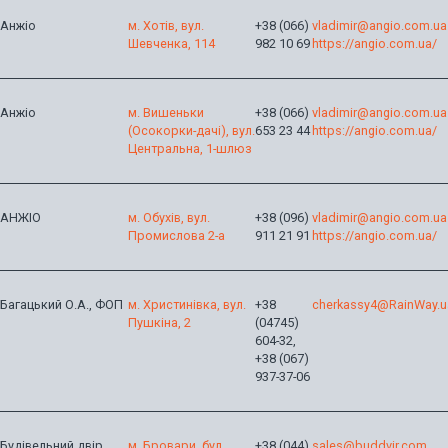
Анжіо
м. Хотів, вул.
+38 (066)
vladimir@angio.com.ua
Шевченка, 114
982 10 69
https://angio.com.ua/
Анжіо
м. Вишеньки
+38 (066)
vladimir@angio.com.ua
(Осокорки-дачі), вул.
653 23 44
https://angio.com.ua/
Центральна, 1-шлюз
АНЖІО
м. Обухів, вул.
+38 (096)
vladimir@angio.com.ua
Промислова 2-а
911 21 91
https://angio.com.ua/
Багацький О.А., ФОП
м. Христинівка, вул.
+38
cherkassy4@RainWay.u
Пушкіна, 2
(04745)
604-32,
+38 (067)
937-37-06
Будівельний двір,
м. Бровари, бул.
+38 (044)
sales@buddvir.com