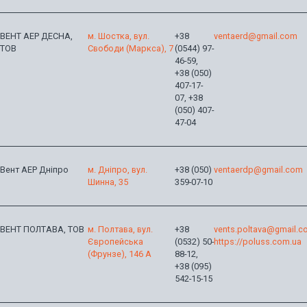
ВЕНТ АЕР ДЕСНА,
м. Шостка, вул.
+38
ventaerd@gmail.com
ТОВ
Свободи (Маркса), 7
(0544) 97-
46-59,
+38 (050)
407-17-
07, +38
(050) 407-
47-04
Вент АЕР Дніпро
м. Дніпро, вул.
+38 (050)
ventaerdp@gmail.com
Шинна, 35
359-07-10
ВЕНТ ПОЛТАВА, ТОВ
м. Полтава, вул.
+38
vents.poltava@gmail.
Європейська
(0532) 50-
https://poluss.com.ua
(Фрунзе), 146 А
88-12,
+38 (095)
542-15-15