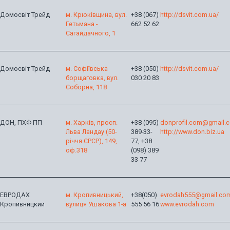
Домосвіт Трейд
м. Крюківщина, вул.
+38 (067)
http://dsvit.com.ua/
Гетьмана -
662 52 62
Сагайдачного, 1
Домосвіт Трейд
м. Софіївська
+38 (050)
http://dsvit.com.ua/
борщаговка, вул.
030 20 83
Соборна, 118
ДОН, ПХФ ПП
м. Харків, просп.
+38 (095)
donprofil.com@gmail.
Льва Ландау (50-
389-33-
http://www.don.biz.ua
річчя СРСР), 149,
77, +38
оф.318
(098) 389
33 77
ЕВРОДАХ
м. Кропивницький,
+38(050)
evrodah555@gmail.co
Кропивницкий
вулиця Ушакова 1-а
555 56 16
www.evrodah.com