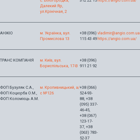
с. Білогородка,
312 22 15
https://angio.com.ua/
Далекий Яр,
ул.Крінічная, 2
АНЖІО
м. Українка, вул.
+38 (096)
vladimir@angio.com.ua
Промислова 13
115 43 49
https://angio.com.ua/
ТРАНС КОМПАНІЯ
м. Київ, вул.
+38 (096)
Бориспільська, 17-В
911 21 92
ФОП Бузуляк С.А.,
м. Кропивницький, а/
+38 (066)
ФОП Коцюрба О.М.,
с №126
524-93-
ФОП Коломієць А.М.
88, +38
(095) 337-
46-45,
+38 (067)
123-17-
37, +38
(063) 783-
52-37