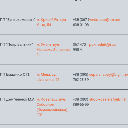
ПП "Вентскомплект"
м. Кривий Ріг, вул.
+38 (067 )
vents_zao@ukr.net
Упіта, 54
638-01-08
ПП "Покрівельник"
м. Умань, вул.
067 470
pokrivelnik@i.ua
Максима Залізняка
995 4
2а
ПП Іващенко О.П.
м. Мена, вул.
+38 (095)
supersnappy@bigmir.n
Шевченка, 92
762-23-39
ПП Дем"яненко М.А.
м. Козелець, вул.
+38 (093)
shop-kozelets@ukr.net
Соборності
389-66-99
(Комсомольська),
102