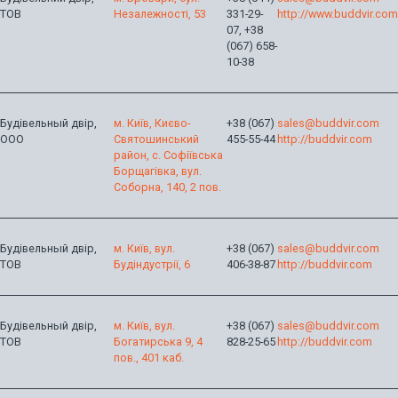
ТОВ
Незалежності, 53
331-29-
http://www.buddvir.com
07, +38
(067) 658-
10-38
Будівельный двір,
м. Київ, Києво-
+38 (067)
sales@buddvir.com
ООО
Святошинський
455-55-44
http://buddvir.com
район, с. Софіївська
Борщагівка, вул.
Соборна, 140, 2 пов.
Будівельный двір,
м. Київ, вул.
+38 (067)
sales@buddvir.com
ТОВ
Будіндустрії, 6
406-38-87
http://buddvir.com
Будівельный двір,
м. Київ, вул.
+38 (067)
sales@buddvir.com
ТОВ
Богатирська 9, 4
828-25-65
http://buddvir.com
пов., 401 каб.